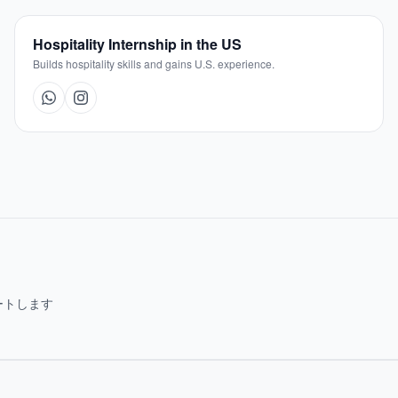
Hospitality Internship in the US
Builds hospitality skills and gains U.S. experience.
ートします